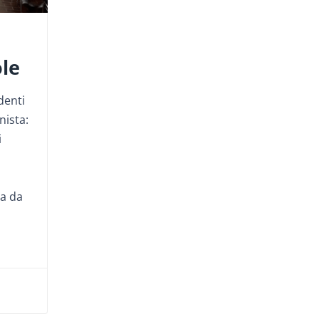
ole
denti
nista:
i
ta da