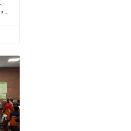
,
 in…