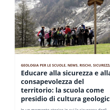
GEOLOGIA PER LE SCUOLE
,
NEWS
,
RISCHI
,
SICUREZZ
Educare alla sicurezza e all
consapevolezza del
territorio: la scuola come
presidio di cultura geologi
In un momento storico in cui la sicurezza degli