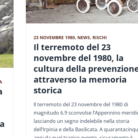
23 NOVEMBRE 1980
,
NEWS
,
RISCHI
Il terremoto del 23
novembre del 1980, la
cultura della prevenzion
attraverso la memoria
A
storica
a
Il terremoto del 23 novembre del 1980 di
magnitudo 6.9 sconvolse l’Appennino meridi
lasciando un segno indelebile nella storia
ca
dell’Irpinia e della Basilicata. A quarantacinq
anni da quel tragico evento, sicuramente è