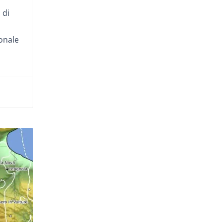
 di
ionale