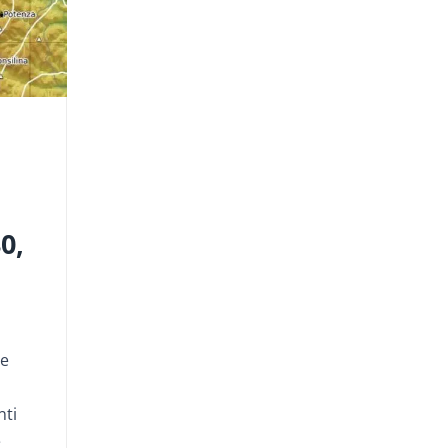
0,
re
nti
e