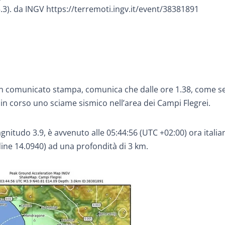
5.3). da INGV https://terremoti.ingv.it/event/38381891
o un comunicato stampa, comunica che dalle ore 1.38, come s
è in corso uno sciame sismico nell’area dei Campi Flegrei.
agnitudo 3.9, è avvenuto alle 05:44:56 (UTC +02:00) ora itali
dine 14.0940) ad una profondità di 3 km.