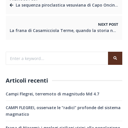
La sequenza piroclastica vesuviana di Capo Oncino a Torre Annunziata (Na) – Fotogallery
NEXT POST
La frana di Casamicciola Terme, quando la storia non serve
Articoli recenti
Campi Flegrei, terremoto di magnitudo Md 4.7
CAMPI FLEGREI, osservate le “radici” profonde del sistema
magmatico
Frana di Niscemi: i geologi siciliani vicini alla popolazione,