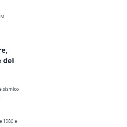
DSM
re,
e del
e sismico
-
re 1980 e