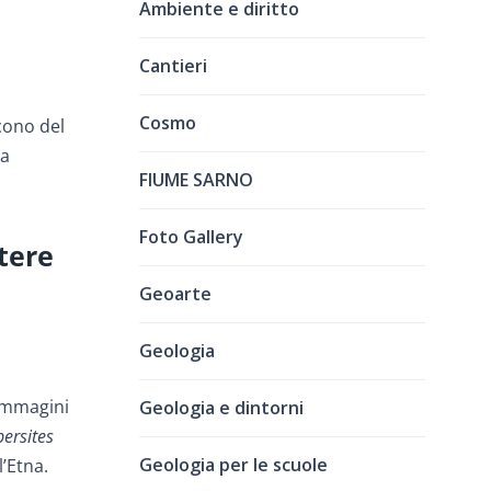
Ambiente e diritto
Cantieri
Cosmo
 cono del
ua
FIUME SARNO
Foto Gallery
atere
Geoarte
Geologia
 immagini
Geologia e dintorni
ersites
Geologia per le scuole
l’Etna.