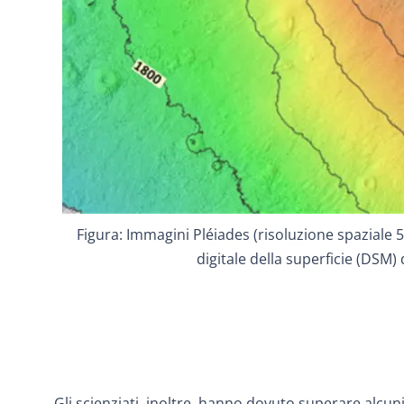
Figura: Immagini Pléiades (risoluzione spaziale 50 
digitale della superficie (DSM) 
Gli scienziati, inoltre, hanno dovuto superare alcun