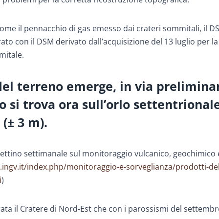
sì come il pennacchio di gas emesso dai crateri sommitali, il 
rato con il DSM derivato dall’acquisizione del 13 luglio per la
mitale.
el terreno emerge, in via prelimina
o si trova ora sull’orlo settentrional
(± 3 m).
lettino settimanale sul monitoraggio vulcanico, geochimico 
.ingv.it/index.php/monitoraggio-e-sorveglianza/prodotti-del
i
)
rata il Cratere di Nord-Est che con i parossismi del settemb