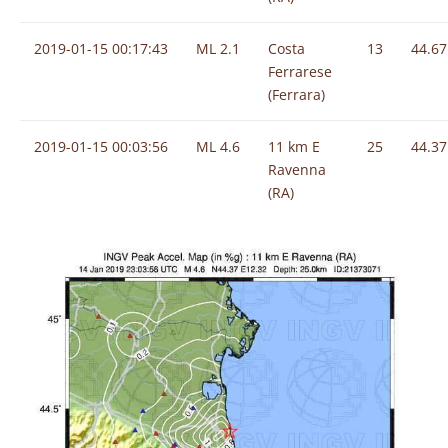
2019-01-15 00:17:43
ML 2.1
Costa
13
44.67
Ferrarese
(Ferrara)
2019-01-15 00:03:56
ML 4.6
11 km E
25
44.37
Ravenna
(RA)