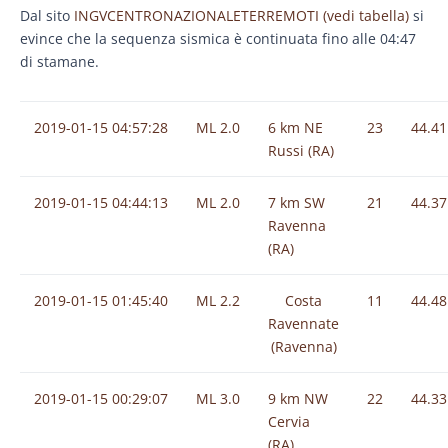
Dal sito
INGVCENTRONAZIONALETERREMOTI (vedi tabella)
si
evince che la sequenza sismica è continuata fino alle 04:47
di stamane.
2019-01-15 04:57:28
ML 2.0
6 km NE
23
44.41
Russi (RA)
2019-01-15 04:44:13
ML 2.0
7 km SW
21
44.37
Ravenna
(RA)
2019-01-15 01:45:40
ML 2.2
Costa
11
44.48
Ravennate
(Ravenna)
2019-01-15 00:29:07
ML 3.0
9 km NW
22
44.33
Cervia
(RA)