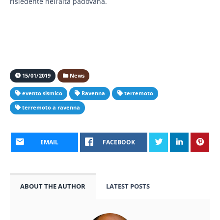
risiedente nell’alta padovana.
15/01/2019
News
evento sismico
Ravenna
terremoto
terremoto a ravenna
EMAIL
FACEBOOK
ABOUT THE AUTHOR
LATEST POSTS