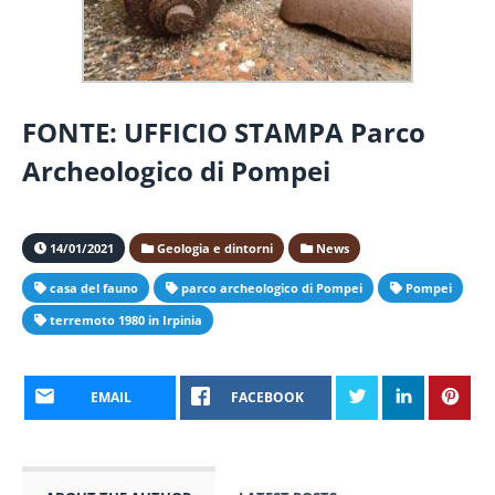
FONTE: UFFICIO STAMPA Parco
Archeologico di Pompei
14/01/2021
Geologia e dintorni
News
casa del fauno
parco archeologico di Pompei
Pompei
terremoto 1980 in Irpinia
EMAIL
FACEBOOK