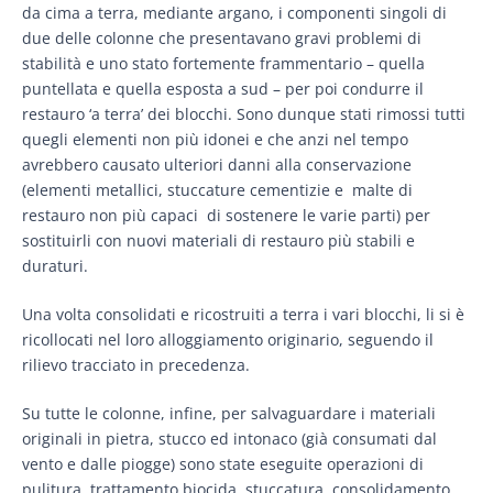
da cima a terra, mediante argano, i componenti singoli di
due delle colonne che presentavano gravi problemi di
stabilità e uno stato fortemente frammentario – quella
puntellata e quella esposta a sud – per poi condurre il
restauro ‘a terra’ dei blocchi. Sono dunque stati rimossi tutti
quegli elementi non più idonei e che anzi nel tempo
avrebbero causato ulteriori danni alla conservazione
(elementi metallici, stuccature cementizie e malte di
restauro non più capaci di sostenere le varie parti) per
sostituirli con nuovi materiali di restauro più stabili e
duraturi.
Una volta consolidati e ricostruiti a terra i vari blocchi, li si è
ricollocati nel loro alloggiamento originario, seguendo il
rilievo tracciato in precedenza.
Su tutte le colonne, infine, per salvaguardare i materiali
originali in pietra, stucco ed intonaco (già consumati dal
vento e dalle piogge) sono state eseguite operazioni di
pulitura, trattamento biocida, stuccatura, consolidamento,