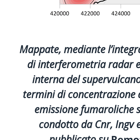
Mappate, mediante l’integra
di interferometria radar e
interna del supervulcano
termini di concentrazione d
emissione fumaroliche su
condotto da Cnr, Ingv e
pubblicato su
Remot