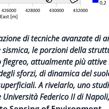
zione di tecniche avanzate di an
 sismica, le porzioni della strut
 flegreo, attualmente più attive 
egli sforzi, di dinamica del suol
perficiali. A rivelarlo, uno stud
 Università Federico II di Napoli
e Sensing of Environment