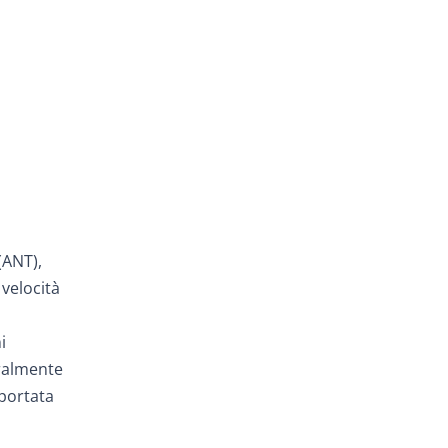
(ANT),
 velocità
i
uralmente
pportata