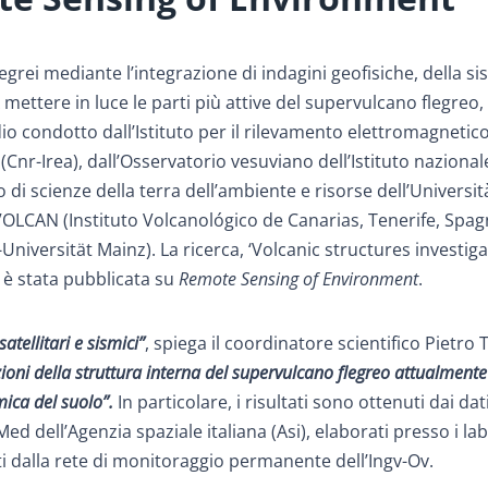
egrei mediante l’integrazione di indagini geofisiche, della si
 mettere in luce le parti più attive del supervulcano flegreo,
o condotto dall’Istituto per il rilevamento elettromagnetic
(Cnr-Irea), dall’Osservatorio vesuviano dell’Istituto nazional
 di scienze della terra dell’ambiente e risorse dell’Universit
NVOLCAN (Instituto Volcanológico de Canarias, Tenerife, Spag
niversität Mainz). La ricerca, ‘Volcanic structures investig
 è stata pubblicata su
Remote Sensing of Environment
.
atellitari e sismici”
, spiega il coordinatore scientifico Pietro T
ni della struttura interna del supervulcano flegreo attualmente 
mica del suolo”.
In particolare, i risultati sono ottenuti dai dat
ed dell’Agenzia spaziale italiana (Asi), elaborati presso i la
iti dalla rete di monitoraggio permanente dell’Ingv-Ov.