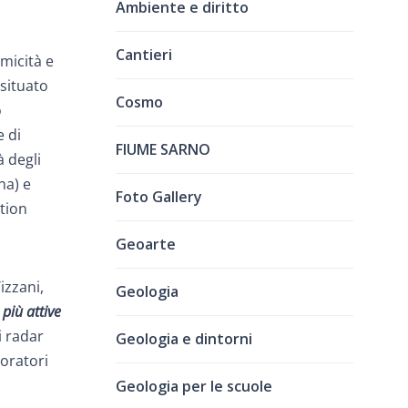
Ambiente e diritto
Cantieri
smicità e
 situato
Cosmo
o
e di
FIUME SARNO
à degli
na) e
Foto Gallery
ation
Geoarte
izzani,
Geologia
più attive
i radar
Geologia e dintorni
boratori
Geologia per le scuole