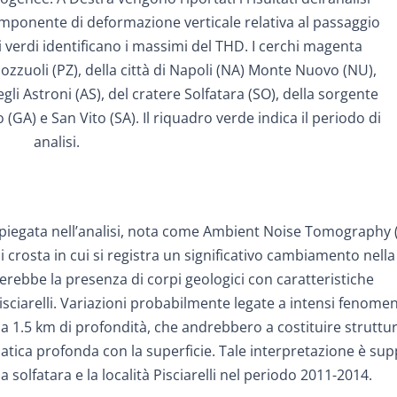
componente di deformazione verticale relativa al passaggio
i verdi identificano i massimi del THD. I cerchi magenta
ozzuoli (PZ), della città di Napoli (NA) Monte Nuovo (NU),
gli Astroni (AS), del cratere Solfatara (SO), della sorgente
 (GA) e San Vito (SA). Il riquadro verde indica il periodo di
analisi.
 impiegata nell’analisi, nota come Ambient Noise Tomography 
crosta in cui si registra un significativo cambiamento nella
rebbe la presenza di corpi geologici con caratteristiche
isciarelli. Variazioni probabilmente legate a intensi fenomen
irca 1.5 km di profondità, che andrebbero a costituire strutt
tica profonda con la superficie. Tale interpretazione è su
a solfatara e la località Pisciarelli nel periodo 2011-2014.