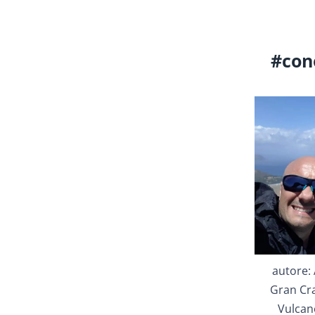
#con
autore: 
Gran Cra
Vulcano