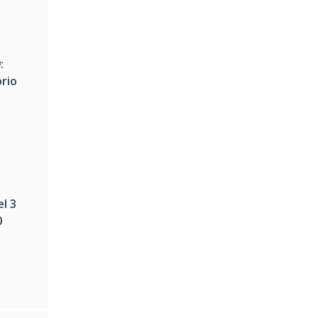
:
rio
l 3
0