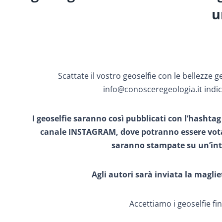
u
Scattate il vostro geoselfie con le bellezze g
info@conosceregeologia.it indica
I geoselfie saranno così pubblicati con l’hasht
canale INSTAGRAM, dove potranno essere votati
saranno stampate su un’inte
Agli autori sarà inviata la magli
Accettiamo i geoselfie fi