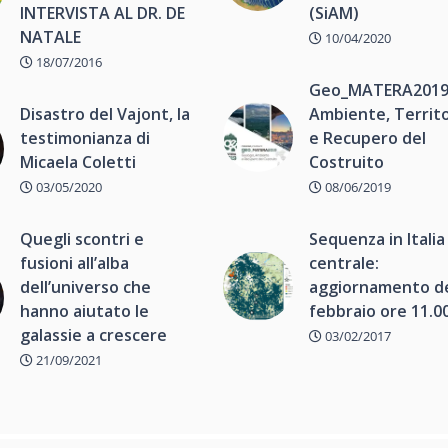
INTERVISTA AL DR. DE
(SiAM)
NATALE
10/04/2020
18/07/2016
Geo_MATERA2019
Disastro del Vajont, la
Ambiente, Territo
testimonianza di
e Recupero del
Micaela Coletti
Costruito
03/05/2020
08/06/2019
Quegli scontri e
Sequenza in Italia
fusioni all’alba
centrale:
dell’universo che
aggiornamento de
hanno aiutato le
febbraio ore 11.0
galassie a crescere
03/02/2017
21/09/2021