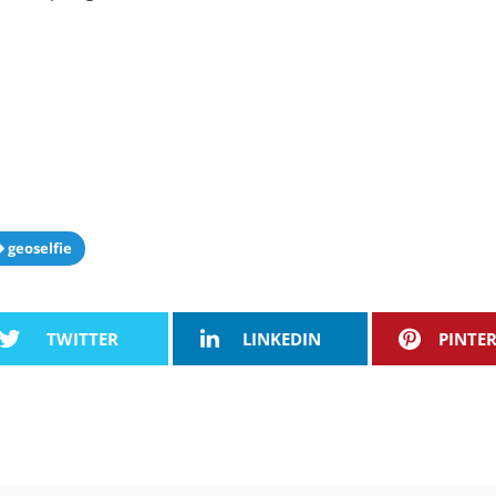
geoselfie
TWITTER
LINKEDIN
PINTE