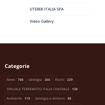
UTEREK ITALIA SPA
Video Gallery
Categorie
News
788
Geologia
266
Rischi
229
SPECIALE TERREMOTO ITALIA CENTRALE
138
Ambiente
119
Geologia e dintorni
88