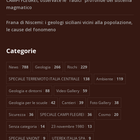
CAMPI FLEGREI, osservate le “radici” profonde del sistema
magmatico
Frana di Niscemi: i geologi siciliani vicini alla popolazione,
le cause del fonomeno
Categorie
News
788
Geologia
266
Rischi
229
SPECIALE TERREMOTO ITALIA CENTRALE
138
Ambiente
119
Geologia e dintorni
88
Video Gallery
59
Geologia per le scuole
42
Cantieri
39
Foto Gallery
38
Sicurezza
36
SPECIALE CAMPI FLEGREI
36
Cosmo
20
Senza categoria
14
23 novembre 1980
13
SPECIALE VAJONT
9
UTEREK ITALIA SPA
9