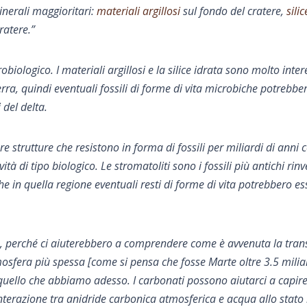
minerali maggioritari:
materiali argillosi
sul fondo del cratere,
silic
ratere.”
obiologico. I materiali argillosi e la silice idrata sono molto inter
rra, quindi eventuali fossili di forme di vita microbiche potrebbe
 del delta.
e strutture che resistono in forma di fossili per miliardi di anni 
vità di tipo biologico. Le stromatoliti sono i fossili più antichi rin
 che in quella regione eventuali resti di forme di vita potrebbero es
vo, perché ci aiuterebbero a comprendere come è avvenuta la tran
mosfera più spessa [come si pensa che fosse Marte oltre 3.5 milia
 quello che abbiamo adesso. I carbonati possono aiutarci a capir
terazione tra anidride carbonica atmosferica e acqua allo stato 