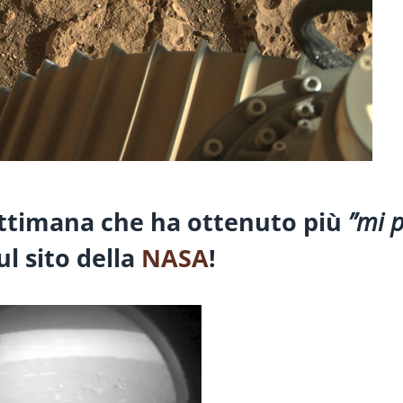
ettimana che ha ottenuto più
”mi p
l sito della
NASA
!