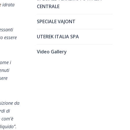
e
idrata
CENTRALE
SPECIALE VAJONT
essanti
UTEREK ITALIA SPA
ro essere
Video Gallery
come i
venuti
sere
sizione da
rdi di
e com’è
liquido”.