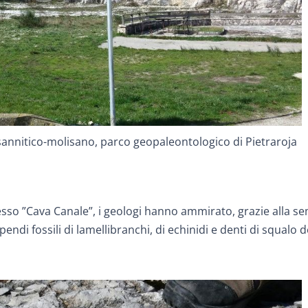
sannitico-molisano, parco geopaleontologico di Pietraroja
sso ”Cava Canale”, i geologi hanno ammirato, grazie alla s
endi fossili di lamellibranchi, di echinidi e denti di squalo d