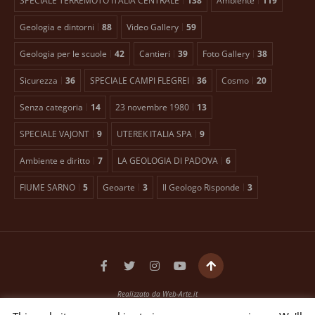
SPECIALE TERREMOTO ITALIA CENTRALE
138
Ambiente
119
Geologia e dintorni
88
Video Gallery
59
Geologia per le scuole
42
Cantieri
39
Foto Gallery
38
Sicurezza
36
SPECIALE CAMPI FLEGREI
36
Cosmo
20
Senza categoria
14
23 novembre 1980
13
SPECIALE VAJONT
9
UTEREK ITALIA SPA
9
Ambiente e diritto
7
LA GEOLOGIA DI PADOVA
6
FIUME SARNO
5
Geoarte
3
Il Geologo Risponde
3
Realizzato da
Web-Arte.it
Testata giornalistica registrata presso il Tribunale di Padova n. 2399 dal 27/01/2016