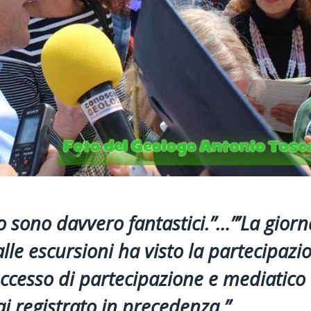
 sono davvero fantastici.”…”’La giorn
lle escursioni ha visto la partecipazi
uccesso di partecipazione e mediatico
i registrato in precedenza.”