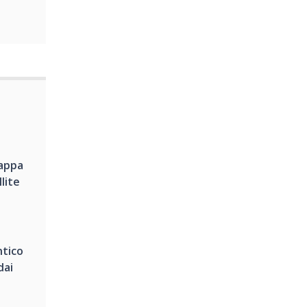
mappa
llite
ntico
dai