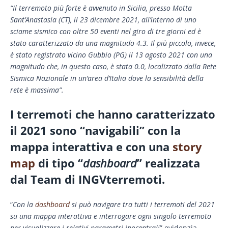
“
Il terremoto più forte è avvenuto in Sicilia, presso Motta
Sant’Anastasia (CT), il 23 dicembre 2021, all’interno di uno
sciame sismico con oltre 50 eventi nel giro di tre giorni ed è
stato caratterizzato da una magnitudo 4.3. Il più piccolo, invece,
è stato registrato vicino Gubbio (PG) il 13 agosto 2021 con una
magnitudo che, in questo caso, è stata 0.0, localizzato dalla Rete
Sismica Nazionale in un’area d’Italia dove la sensibilità della
rete è massima”.
I terremoti che hanno caratterizzato
il 2021 sono “navigabili” con la
mappa interattiva e con una
story
map
di tipo “
dashboard
” realizzata
dal Team di INGVterremoti.
“
Con la
dashboard
si può navigare tra tutti i terremoti del 2021
su una mappa interattiva e interrogare ogni singolo terremoto
per visualizzare i relativi parametri ipocentrali
” evidenzia