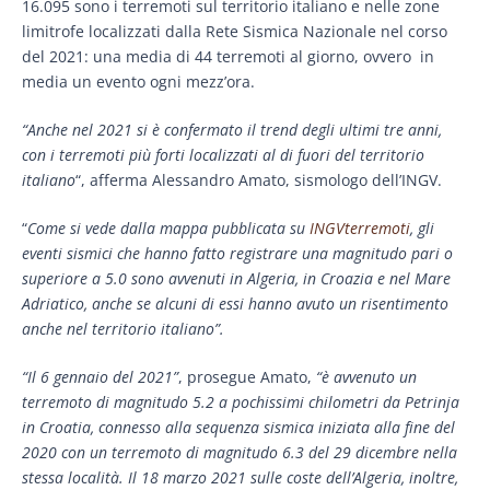
16.095 sono i terremoti sul territorio italiano e nelle zone
limitrofe localizzati dalla Rete Sismica Nazionale nel corso
del 2021: una media di 44 terremoti al giorno, ovvero in
media un evento ogni mezz’ora.
“Anche nel 2021 si è confermato il trend degli ultimi tre anni,
con i terremoti più forti localizzati al di fuori del territorio
italiano
“, afferma Alessandro Amato, sismologo dell’INGV.
“
Come si vede dalla mappa pubblicata su
INGVterremoti
, gli
eventi sismici che hanno fatto registrare una magnitudo pari o
superiore a 5.0 sono avvenuti in Algeria, in Croazia e nel Mare
Adriatico, anche se alcuni di essi hanno avuto un risentimento
anche nel territorio italiano”.
“Il 6 gennaio del 2021”
, prosegue Amato,
“è avvenuto un
terremoto di magnitudo 5.2 a pochissimi chilometri da Petrinja
in Croatia, connesso alla sequenza sismica iniziata alla fine del
2020 con un terremoto di magnitudo 6.3 del 29 dicembre nella
stessa località. Il 18 marzo 2021 sulle coste dell’Algeria, inoltre,