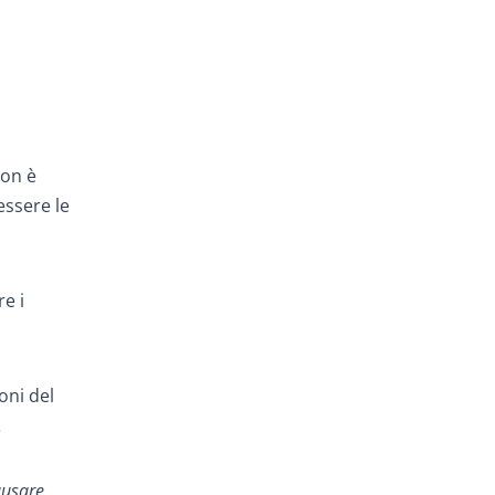
on è
essere le
e i
oni del
.
ausare