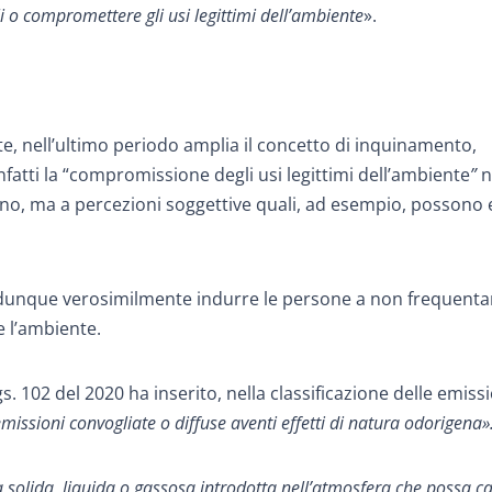
i o compromettere gli usi legittimi dell’ambiente
».
te, nell’ultimo periodo amplia il concetto di inquinamento,
fatti la “compromissione degli usi legittimi dell’ambiente
”
n
o, ma a percezioni soggettive quali, ad esempio, possono 
 dunque verosimilmente indurre le persone a non frequentar
e l’ambiente.
. 102 del 2020 ha inserito, nella classificazione delle emissi
missioni convogliate o diffuse aventi effetti di natura odorigena»
a solida, liquida o gassosa introdotta nell’atmosfera che possa c