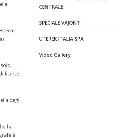
ella
CENTRALE
SPECIALE VAJONT
esterni
UTEREK ITALIA SPA
in
Video Gallery
 solo
di fronte
ella degli
che ha
grafe è