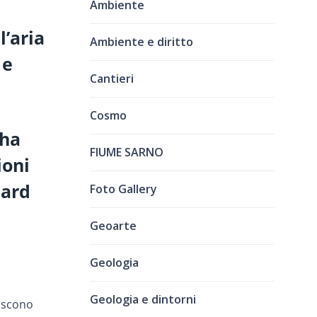
Ambiente
l’aria
Ambiente e diritto
 e
Cantieri
Cosmo
 ha
FIUME SARNO
ioni
dard
Foto Gallery
Geoarte
Geologia
Geologia e dintorni
uiscono