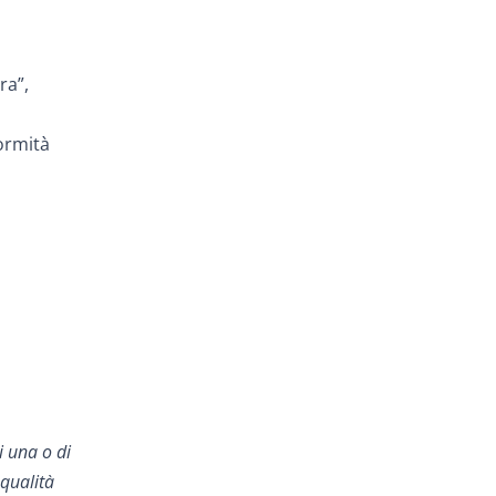
ra”,
formità
i una o di
 qualità