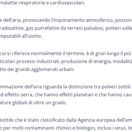
alattie respiratorie e cardiovascolari.
 dell’aria, provocando l’inquinamento atmosferico, posson
adioattive, gas putrefattivi da terreni paludosi, polveri soll
imputabili all’uomo.
i si riferisce normalmente il termine, è di gran lunga il più
colari processi industriali, produzione di energia, modalità
tutto dei grandi agglomerati urbani.
inazione dell’aria riguarda la distinzione tra polveri sottili
as ad effetto serra, che hanno effetti planetari e che hanno cau
ure globali di oltre un grado.
sottile che è stato classificato dalla Agenzia europea dell’a
r molti contaminanti chimici e biologici, inclusi i virus. In