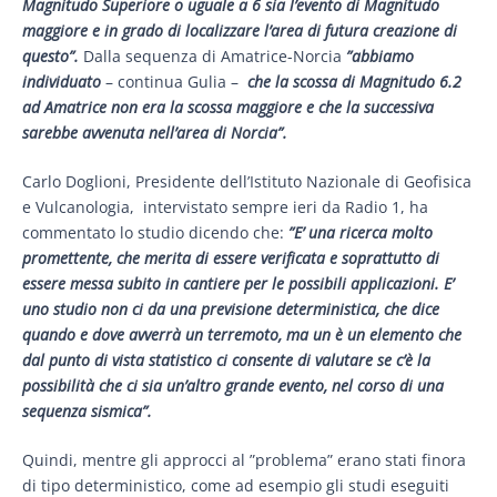
Magnitudo Superiore o uguale a 6 sia l’evento di Magnitudo
maggiore e in grado di localizzare l’area di futura creazione di
questo”.
Dalla sequenza di Amatrice-Norcia
”abbiamo
individuato
– continua Gulia –
che la scossa di Magnitudo 6.2
ad Amatrice non era la scossa maggiore e che la successiva
sarebbe avvenuta nell’area di Norcia”.
Carlo Doglioni, Presidente dell’Istituto Nazionale di Geofisica
e Vulcanologia, intervistato sempre ieri da Radio 1, ha
commentato lo studio dicendo che:
”E’ una ricerca molto
promettente, che merita di essere verificata e soprattutto di
essere messa subito in cantiere per le possibili applicazioni. E’
uno studio non ci da una previsione deterministica, che dice
quando e dove avverrà un terremoto, ma un è un elemento che
dal punto di vista statistico ci consente di valutare se c’è la
possibilità che ci sia un’altro grande evento, nel corso di una
sequenza sismica”.
Quindi, mentre gli approcci al ”problema” erano stati finora
di tipo deterministico, come ad esempio gli studi eseguiti