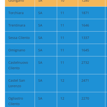
Giungano
SA
10
1280
Torchiara
SA
11
1871
Trentinara
SA
11
1646
Sessa Cilento
SA
11
1337
Omignano
SA
11
1645
Castelnuovo
SA
11
2732
Cilento
Castel San
SA
12
2471
Lorenzo
Ogliastro
SA
12
2270
Cilento