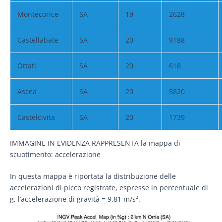
Montecorice
SA
19
2628
Castellabate
SA
20
9188
Ottati
SA
20
618
Ascea
SA
20
5820
Castelcivita
SA
20
1739
IMMAGINE IN EVIDENZA RAPPRESENTA la mappa di
scuotimento: accelerazione
In questa mappa è
riportata la distribuzione delle
accelerazioni di picco registrate, espresse in percentuale di
g, l’accelerazione di gravità = 9.81 m/s².