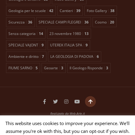
Geologia per le scuole
42
Cantieri
39
Foto Gallery
38
Sicurezza
36
SPECIALE CAMPI FLEGREI
36
Cosmo
20
Senza categoria
14
23 novembre 1980
13
SPECIALE VAJONT
9
UTEREK ITALIA SPA
9
Ambiente e diritto
7
LA GEOLOGIA DI PADOVA
6
FIUME SARNO
5
Geoarte
3
Il Geologo Risponde
3
Realizzato da
Web-Arte.it
Testata giornalistica registrata presso il Tribunale di Padova n. 2399 dal 27/01/2016
This website uses cookies to improve your experience. We'll
EDITORE ANTONIO TOSCANO Via Bellini, 21 35012 Camposampiero (PD)
assume you're ok with this, but you can opt-out if you wish.
P.IVA 03551640653 - N. REG. ROC 26268