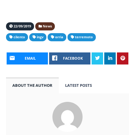
22/09/2019
News
cilento
ingv
orria
terremoto
EMAIL
FACEBOOK
ABOUT THE AUTHOR
LATEST POSTS