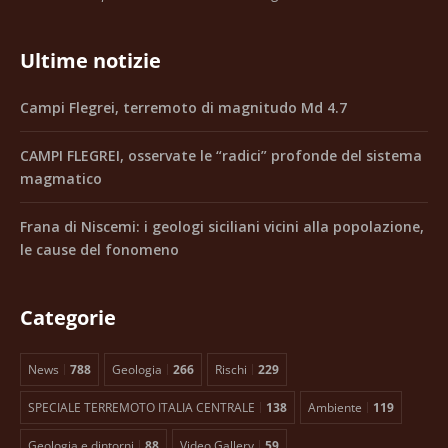
Ultime notizie
Campi Flegrei, terremoto di magnitudo Md 4.7
CAMPI FLEGREI, osservate le “radici” profonde del sistema
magmatico
Frana di Niscemi: i geologi siciliani vicini alla popolazione,
le cause del fonomeno
Categorie
News
788
Geologia
266
Rischi
229
SPECIALE TERREMOTO ITALIA CENTRALE
138
Ambiente
119
Geologia e dintorni
88
Video Gallery
59