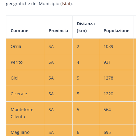
geografiche del Municipio (
Istat
).
Dist
anza
Comune
Prov
incia
(km)
Pop
olazione
Orria
SA
2
1089
Perito
SA
4
931
Gioi
SA
5
1278
Cicerale
SA
5
1220
Monteforte
SA
5
564
Cilento
Magliano
SA
6
695