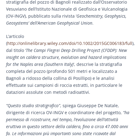
stratigrafia del pozzo di Bagnoli realizzato dall’Osservatorio
Vesuviano dell’Istituto Nazionale di Geofisica e Vulcanologia
(OV-INGV), pubblicato sulla rivista ‘
Geochemistry, Geophysics,
Geosystems’ dell’American Geophysical Union
.
L’articolo
(
http://onlinelibrary.wiley.com/doi/10.1002/2015GC006183/full
),
dal titolo ‘
The Campi Flegrei Deep Drilling Project (CFDDP): New
insight on caldera structure, evolution and hazard implications
for the Naples area (Southern Italy)
‘, descrive la stratigrafia
completa del pozzo (profondo 501 metri e localizzato a
Bagnoli a ridosso della collina di Posillipo) e le analisi
effettuate sui campioni di roccia estratti, in particolare le
datazioni assolute con metodi radioattivi.
“Questo studio stratigrafico”
, spiega Giuseppe De Natale,
dirigente di ricerca OV-INGV e coordinatore del progetto,
“ha
permesso di ricostruire, nel tempo, l’evoluzione dell’attività
eruttiva in questo settore della caldera, fino a circa 47.000 anni
fa. Le informazioni più importanti sono state ricavate dal