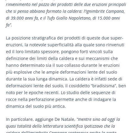
rinvenimento nel pozzo dei prodotti delle due eruzioni principali
che si pensa abbiano formato la caldera: l’Ignimbrite Campana,
di 39.000 anni fa, e il Tufo Giallo Napoletano, di 15.000 anni
fa”.
La posizione stratigrafica dei prodotti di queste due super-
eruzioni, la notevole superficialità alla quale sono rinvenuti
ed il loro limitato spessore, pongono forti vincoli sulla
definizione dei limiti della caldera e sui meccanismi che
hanno determinato sia il suo collasso durante le eruzioni
più esplosive che le ampie deformazioni lente del suolo
durante la sua lunga dinamica. La caldera è infatti sede di
deformazioni lente del suolo, il cosiddetto “bradisisma”, ben
noto per le epoche recenti. Lo studio delle sequenze di
rocce nella perforazione permette anche di indagare la
dinamica del suolo più antica.
In particolare, aggiunge De Natale,
“mentre sino ad oggi la
quasi totalità della letteratura scientifica ipotizzava che la
caldera dell’Ignimbrite Campana contenesse anche la parte