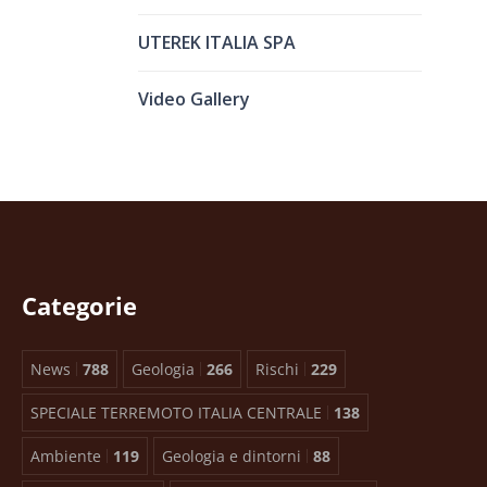
UTEREK ITALIA SPA
Video Gallery
Categorie
News
788
Geologia
266
Rischi
229
SPECIALE TERREMOTO ITALIA CENTRALE
138
Ambiente
119
Geologia e dintorni
88