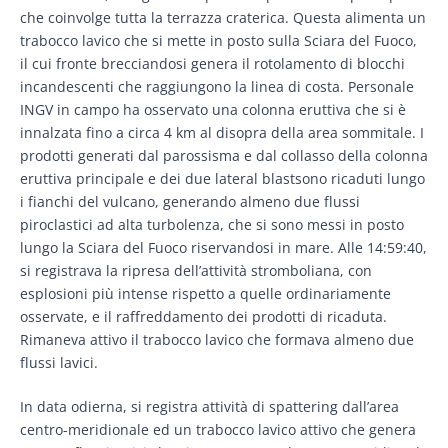
che coinvolge tutta la terrazza craterica. Questa alimenta un
trabocco lavico che si mette in posto sulla Sciara del Fuoco,
il cui fronte brecciandosi genera il rotolamento di blocchi
incandescenti che raggiungono la linea di costa. Personale
INGV in campo ha osservato una colonna eruttiva che si è
innalzata fino a circa 4 km al disopra della area sommitale. I
prodotti generati dal parossisma e dal collasso della colonna
eruttiva principale e dei due lateral blastsono ricaduti lungo
i fianchi del vulcano, generando almeno due flussi
piroclastici ad alta turbolenza, che si sono messi in posto
lungo la Sciara del Fuoco riservandosi in mare. Alle 14:59:40,
si registrava la ripresa dell’attività stromboliana, con
esplosioni più intense rispetto a quelle ordinariamente
osservate, e il raffreddamento dei prodotti di ricaduta.
Rimaneva attivo il trabocco lavico che formava almeno due
flussi lavici.
In data odierna, si registra attività di spattering dall’area
centro-meridionale ed un trabocco lavico attivo che genera