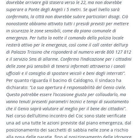
dovrebbe arrivare già stasera verso le 22, ma non dovrebbe
superare a Ponte degli Angeli i 5 metri. Se quel livello sarà
confermato, la città non dovrebbe subire particolari disagi. Ciò
nonostante abbiamo attivato tutti i presidi previsti per mettere
in sicurezza le zone sensibili, come da piano comunale di
emergenza. Per tutta la notte il comando della polizia locale
resterà attivo per le emergenze, così come il call center dell’urp
di Palazzo Trissino che risponderà al numero verde 800 127 812
e il servizio Sms di allarme. Confermo l’indicazione per i cittadini
delle zone più sensibili di tenersi informati attraverso i canali
ufficiali e il consiglio di spostare veicoli e beni dagli interrati”.
Per quanto riguarda il bacino di Caldogno, il sindaco ha
dichiarato:
“La sua apertura è responsabilità del Genio civile.
Questa potrebbe essere l’occasione giusta per collaudarlo, ma
vanno tenuti presenti parametri tecnici e tempi di svuotamento
che il Genio saprà valutare al meglio per il bene dei cittadini”.
Nel corso dell’ultimo incontro del Coc sono state verificate
una ad una tutte le azioni previste dal piano emergenza, dal
posizionamento dei sacchetti di sabbia nelle zone a rischio
alla posa delle paratie, fino al posizionamento delle idrovore