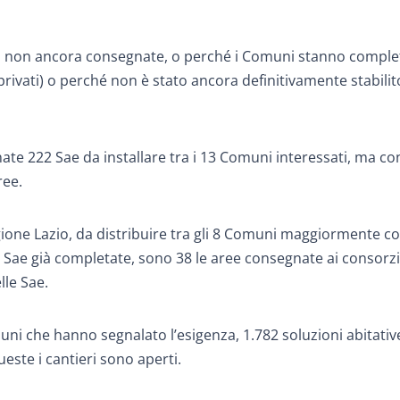
 ma non ancora consegnate, o perché i Comuni stanno compl
privati) o perché non è stato ancora definitivamente stabilito
nate 222 Sae da installare tra i 13 Comuni interessati, ma c
ree.
ione Lazio, da distribuire tra gli 8 Comuni maggiormente col
25 Sae già completate, sono 38 le aree consegnate ai consorzi
lle Sae.
uni che hanno segnalato l’esigenza, 1.782 soluzioni abitativ
ueste i cantieri sono aperti.