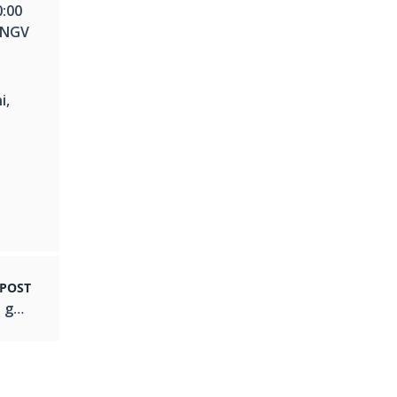
0:00
INGV
i,
?
 POST
Lettere inedite sulla realizzazione della Carta geologia della Sicilia (1877-1881)