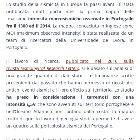
Lo studio della sismicità in Europa fa passi avanti. È stata
pubblicata infatti pochi mesi la prima mappa delle
massime
intensità macrosismiche osservate in Portogallo
fra il 1300 ed il 2014
. La mappa, conosciuta in inglese come
MOI (maximum observed intensity) è stata realizzata da un
team di ricercatori della Universidade de Évora, in
Portogallo.
Il lavoro di ricerca,
pubblicato nel 2016 sulla
rivista
Sismological Research Letters,
si è basato sull’analisi di
una grande quantità di dati storici, testimonianze scritte
provenienti dal passato che hanno permesso di ricostruire
antichi eventi sismici e il loro effetto sul territorio. Lo studio
ha preso in considerazione i terremoti con una
intensità
I
≥V
che sono avvenuti sul territorio portoghese e
o
nell’Oceano Atlantico non lontano dalla costa. La mappa
frutto di questo lavoro di geologia storica permette di avere
un quadro sulla pericolosità sismica del Portogallo.
Il risultato del lavoro, i cui autori sono
C.
Ferrão
,
M.