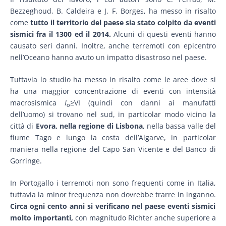
Bezzeghoud
,
B.
Caldeira e
J. F.
Borges,
ha messo in risalto
come
tutto il territorio del paese sia stato colpito da eventi
sismici fra il 1300 ed il 2014.
Alcuni di questi eventi hanno
causato seri danni. Inoltre, anche terremoti con epicentro
nell’Oceano hanno avuto un impatto disastroso nel paese.
Tuttavia lo studio ha messo in risalto come le aree dove si
ha una maggior concentrazione di eventi con intensità
macrosismica
I
≥VI (quindi con danni ai manufatti
o
dell’uomo) si trovano nel sud, in particolar modo vicino la
città di
Evora, nella regione di Lisbona
, nella bassa valle del
fiume Tago e lungo la costa dell’Algarve, in particolar
maniera nella regione del Capo San Vicente e del Banco di
Gorringe.
In Portogallo i terremoti non sono frequenti come in Italia,
tuttavia la minor frequenza non dovrebbe trarre in inganno.
Circa ogni cento anni si verificano nel paese eventi sismici
molto importanti,
con magnitudo Richter anche superiore a