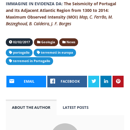
IMMAGINE IN EVIDENZA DA:
The Seismicity of Portugal
and Its Adjacent Atlantic Region from 1300 to 2014:
Maximum Observed Intensity (MOI)
Map,
C.
Ferrão
,
M.
Bezzeghoud
,
B.
Caldeira
,
J. F.
Borges
02/02/2017
Geologia
News
portogallo
terremoti in europa
terremoti in Portogallo
EMAIL
FACEBOOK
ABOUT THE AUTHOR
LATEST POSTS