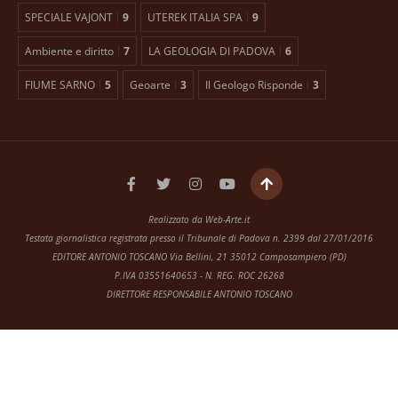
SPECIALE VAJONT
9
UTEREK ITALIA SPA
9
Ambiente e diritto
7
LA GEOLOGIA DI PADOVA
6
FIUME SARNO
5
Geoarte
3
Il Geologo Risponde
3
Realizzato da
Web-Arte.it
Testata giornalistica registrata presso il Tribunale di Padova n. 2399 dal 27/01/2016
EDITORE ANTONIO TOSCANO Via Bellini, 21 35012 Camposampiero (PD)
P.IVA 03551640653 - N. REG. ROC 26268
DIRETTORE RESPONSABILE ANTONIO TOSCANO