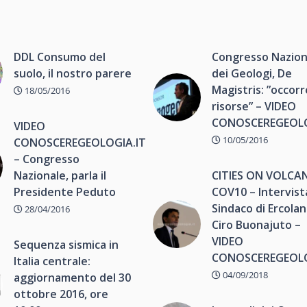
DDL Consumo del
Congresso Nazion
suolo, il nostro parere
dei Geologi, De
Magistris: ”occor
18/05/2016
risorse” – VIDEO
CONOSCEREGEOL
VIDEO
10/05/2016
CONOSCEREGEOLOGIA.IT
– Congresso
Nazionale, parla il
CITIES ON VOLCA
Presidente Peduto
COV10 – Intervist
Sindaco di Ercola
28/04/2016
Ciro Buonajuto –
VIDEO
Sequenza sismica in
CONOSCEREGEOL
Italia centrale:
04/09/2018
aggiornamento del 30
ottobre 2016, ore