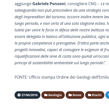
aggiunge
Gabriele Ponzoni
, consigliere CNG -.
Le n
salvaguardia non può prescindere da una strategia corale
degli imprenditori del turismo; occorre inoltre tenere b
lungo periodo, e non certo di una sola stagione estiva. No
tutela per unire le forze in difesa delle nostre bellezze
essere delegata in bianco all’istituzione pubblica, ogni
le proprie competenze e prerogative. D’altra parte anch
progetti innovativi, capaci di coniugare le esigenze di frui
riqualificazioni delle aree di costa sono quindi un’occ
principi di sostenibilità ambientale sul lungo periodo”.
FONTE: Ufficio stampa
Ordine dei Geologi dell’Emi
27/06/2016
Geologia
News
Rischi