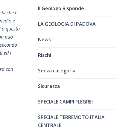
Il Geologo Risponde
bbliche e
 medio e
LA GEOLOGIA DI PADOVA
i a questa
non può
News
à secondo
i ed i
Rischi
nea con
Senza categoria
Sicurezza
SPECIALE CAMPI FLEGREI
SPECIALE TERREMOTO ITALIA
CENTRALE