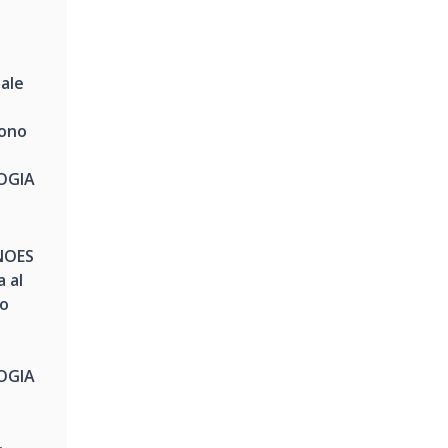
ale
rono
OGIA
NOES
a al
no
OGIA