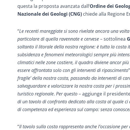
questa la proposta avanzata dall’
Ordine dei Geolo
Nazionale dei Geologi (CNG)
chiede alla Regione Em
“
Le recenti mareggiate si sono rivelate ancora una volta
particolare di quella ravennate e cervese
– sottolinea
G
soltanto il litorale della nostra regione: è tutta la costa
subsidenza e fenomeni meteorologici sempre più intensi.
climatici nelle zone costiere, il quadro diviene ancor 
essere affrontata solo con gli interventi di ripascimento
fragile’ della nostra costa, passando da interventi di c
salvaguardare e valorizzare la nostra costa per i prossi
turistico regionale
.
Per questo
– aggiunge il president
di un tavolo di confronto dedicato alla costa al quale ci
di competenza ed esperienza sul campo: senza conoscen
“
Il tavolo sulla costa rappresenta
anche l’occasione per c