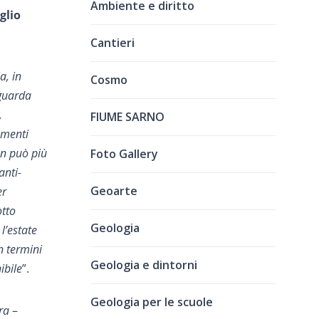
Ambiente e diritto
glio
Cantieri
a, in
Cosmo
iguarda
,
FIUME SARNO
amenti
on può più
Foto Gallery
anti-
Geoarte
er
otto
Geologia
l’estate
n termini
Geologia e dintorni
ibile
”.
Geologia per le scuole
era
–