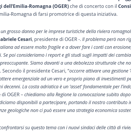
gi dell’Emilia-Romagna (OGER)
che di concerto con il
Consi
ilia-Romagna di farsi promotrice di questa iniziativa.
 un grosso danno per le imprese turistiche della riviera romagnol
abriele Cesari
, presidente di OGER -.
Il problema però non r
 italiana ad essere molto fragile e a dover fare i conti con erosione
 Se poi consideriamo i report e gli studi sugli impatti dei cambi
più preoccupante. Siamo davanti a una debolezza strutturale che n
”. Secondo il presidente Cesari, “
occorre attivare una gestione ‘
arattere emergenziale ad un vero e proprio piano di investimenti p
mi decenni. La costa adriatica è un ‘asset’ fondamentale per l’ind
e di OGER –
chiediamo alla Regione la convocazione subito dopo 
 diciamo disponibili a partecipare, portando il nostro contributo i
ze geologiche non ci può essere una strategia economica sosten
onfrontarsi su questo tema con i nuovi sindaci delle città di rivi