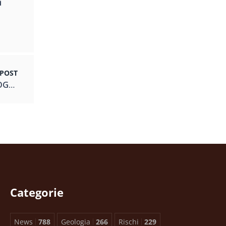
i
 POST
Geologi sul Ponte Tibetano di Laviano – FOTOGALLERY CONOSCEREGEOLOGIA
Categorie
News
788
Geologia
266
Rischi
229