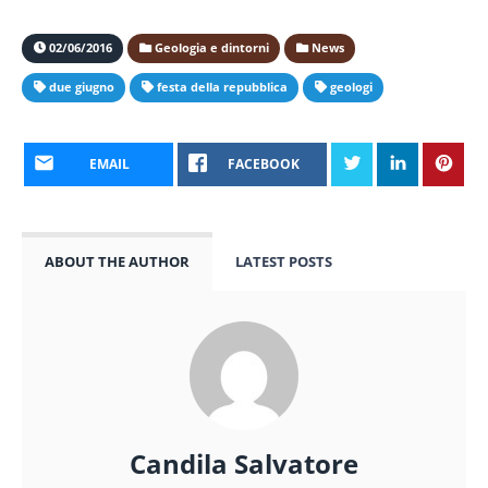
02/06/2016
Geologia e dintorni
News
due giugno
festa della repubblica
geologi
EMAIL
FACEBOOK
ABOUT THE AUTHOR
LATEST POSTS
Candila Salvatore