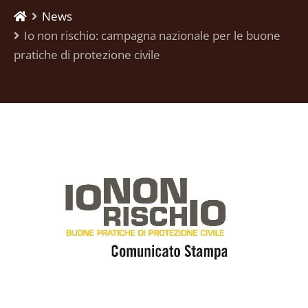
News
Io non rischio: campagna nazionale per le buone
pratiche di protezione civile