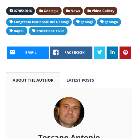
07/05/2016
Geologia
News
Video Gallery
Congresso Nazionale dei Geologi
geologi
geologo
napoli
protezione civile
EMAIL
FACEBOOK
ABOUT THE AUTHOR
LATEST POSTS
Toscano Antonio