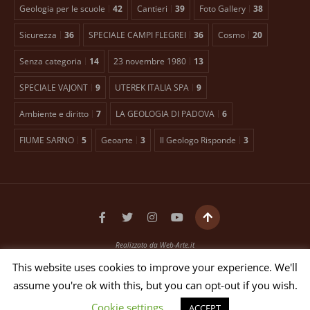
Geologia per le scuole
42
Cantieri
39
Foto Gallery
38
Sicurezza
36
SPECIALE CAMPI FLEGREI
36
Cosmo
20
Senza categoria
14
23 novembre 1980
13
SPECIALE VAJONT
9
UTEREK ITALIA SPA
9
Ambiente e diritto
7
LA GEOLOGIA DI PADOVA
6
FIUME SARNO
5
Geoarte
3
Il Geologo Risponde
3
Realizzato da
Web-Arte.it
Testata giornalistica registrata presso il Tribunale di Padova n. 2399 dal 27/01/2016
This website uses cookies to improve your experience. We'll
EDITORE ANTONIO TOSCANO Via Bellini, 21 35012 Camposampiero (PD)
assume you're ok with this, but you can opt-out if you wish.
P.IVA 03551640653 - N. REG. ROC 26268
DIRETTORE RESPONSABILE ANTONIO TOSCANO
Cookie settings
ACCEPT