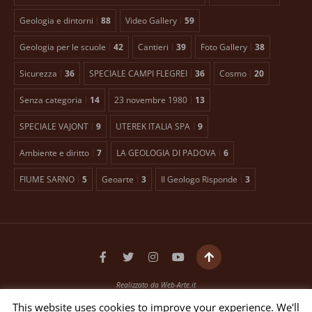
Geologia e dintorni
88
Video Gallery
59
Geologia per le scuole
42
Cantieri
39
Foto Gallery
38
Sicurezza
36
SPECIALE CAMPI FLEGREI
36
Cosmo
20
Senza categoria
14
23 novembre 1980
13
SPECIALE VAJONT
9
UTEREK ITALIA SPA
9
Ambiente e diritto
7
LA GEOLOGIA DI PADOVA
6
FIUME SARNO
5
Geoarte
3
Il Geologo Risponde
3
Realizzato da
Web-Arte.it
Testata giornalistica registrata presso il Tribunale di Padova n. 2399 dal 27/01/2016
This website uses cookies to improve your experience. We'll