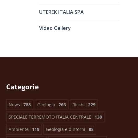
UTEREK ITALIA SPA
Video Gallery
Categorie
News
788
Geologia
266
Rischi
229
SPECIALE TERREMOTO ITALIA CENTRALE
138
Ambiente
119
Geologia e dintorni
88