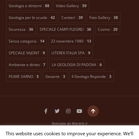
Geologia e dintorni
88
Video Gallery
59
Geologia per le scuole
42
Cantieri
39
Foto Gallery
38
Sicurezza
36
SPECIALE CAMPI FLEGREI
36
Cosmo
20
Senza categoria
14
23 novembre 1980
13
SPECIALE VAJONT
9
UTEREK ITALIA SPA
9
Ambiente e diritto
7
LA GEOLOGIA DI PADOVA
6
FIUME SARNO
5
Geoarte
3
Il Geologo Risponde
3
Realizzato da
Web-Arte.it
Testata giornalistica registrata presso il Tribunale di Padova n. 2399 dal 27/01/2016
This website uses cookies to improve your experience. We'll
EDITORE ANTONIO TOSCANO Via Bellini, 21 35012 Camposampiero (PD)