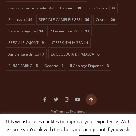
Geologia per le scuole
42
Cantieri
39
Foto Gallery
38
Sicurezza
36
SPECIALE CAMPI FLEGREI
36
Cosmo
20
Senza categoria
14
23 novembre 1980
13
SPECIALE VAJONT
9
UTEREK ITALIA SPA
9
Ambiente e diritto
7
LA GEOLOGIA DI PADOVA
6
FIUME SARNO
5
Geoarte
3
Il Geologo Risponde
3
Realizzato da
Web-Arte.it
Testata giornalistica registrata presso il Tribunale di Padova n. 2399 dal 27/01/2016
This website uses cookies to improve your experience. We'll
EDITORE ANTONIO TOSCANO Via Bellini, 21 35012 Camposampiero (PD)
assume you're ok with this, but you can opt-out if you wish.
P.IVA 03551640653 - N. REG. ROC 26268