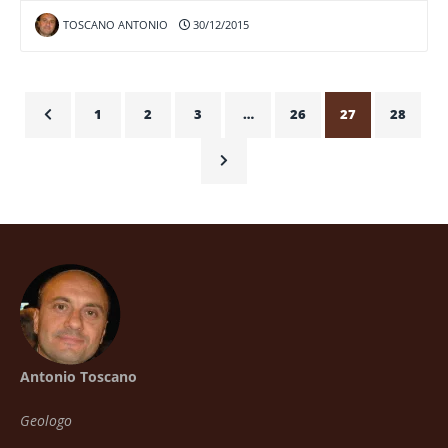
TOSCANO ANTONIO
30/12/2015
1
2
3
…
26
27
28
Antonio Toscano
Geologo