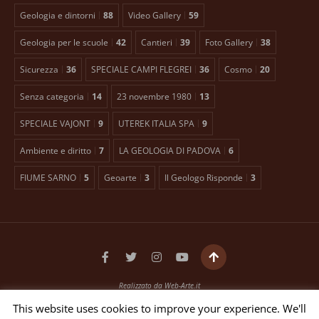
Geologia e dintorni
88
Video Gallery
59
Geologia per le scuole
42
Cantieri
39
Foto Gallery
38
Sicurezza
36
SPECIALE CAMPI FLEGREI
36
Cosmo
20
Senza categoria
14
23 novembre 1980
13
SPECIALE VAJONT
9
UTEREK ITALIA SPA
9
Ambiente e diritto
7
LA GEOLOGIA DI PADOVA
6
FIUME SARNO
5
Geoarte
3
Il Geologo Risponde
3
Realizzato da
Web-Arte.it
Testata giornalistica registrata presso il Tribunale di Padova n. 2399 dal 27/01/2016
This website uses cookies to improve your experience. We'll
EDITORE ANTONIO TOSCANO Via Bellini, 21 35012 Camposampiero (PD)