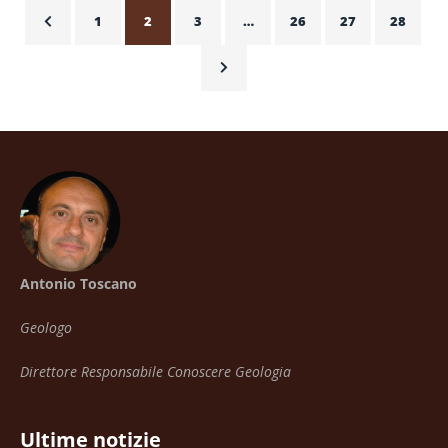
1
2
3
…
26
27
28
Antonio Toscano
Geologo
Direttore Responsabile Conoscere Geologia
Ultime notizie