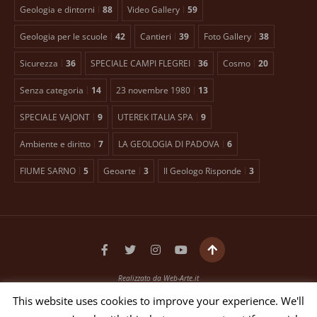
Geologia e dintorni
88
Video Gallery
59
Geologia per le scuole
42
Cantieri
39
Foto Gallery
38
Sicurezza
36
SPECIALE CAMPI FLEGREI
36
Cosmo
20
Senza categoria
14
23 novembre 1980
13
SPECIALE VAJONT
9
UTEREK ITALIA SPA
9
Ambiente e diritto
7
LA GEOLOGIA DI PADOVA
6
FIUME SARNO
5
Geoarte
3
Il Geologo Risponde
3
Realizzato da
Web-Arte.it
Testata giornalistica registrata presso il Tribunale di Padova n. 2399 dal 27/01/2016
This website uses cookies to improve your experience. We'll
EDITORE ANTONIO TOSCANO Via Bellini, 21 35012 Camposampiero (PD)