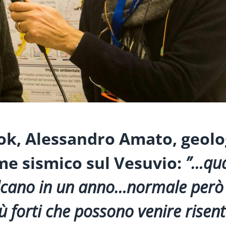
ook, Alessandro Amato, geol
me sismico sul Vesuvio:
”…
qu
ulcano in un anno
…n
ormale però
 forti che possono venire risenti