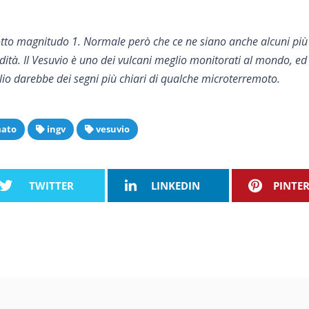
otto magnitudo 1. Normale però che ce ne siano anche alcuni più 
ndità. Il Vesuvio è uno dei vulcani meglio monitorati al mondo, ed
lio darebbe dei segni più chiari di qualche microterremoto.
mato
ingv
vesuvio
TWITTER
LINKEDIN
PINTE