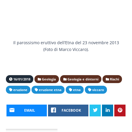
Il parossismo eruttivo dell’Etna del 23 novembre 2013
(Foto di Marco Viccaro).
16/01/2018
Geologia
Geologia e dintorni
Rischi
eruzione
eruzione etna
etna
viccaro
EMAIL
FACEBOOK