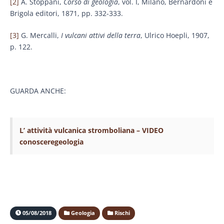
[2]
A. Stoppani,
Corso di geologia
, vol. I, Milano, Bernardoni e
Brigola editori, 1871, pp. 332-333.
[3]
G. Mercalli,
I vulcani attivi della terra
, Ulrico Hoepli, 1907,
p. 122.
GUARDA ANCHE:
L’ attività vulcanica stromboliana – VIDEO
conosceregeologia
05/08/2018
Geologia
Rischi