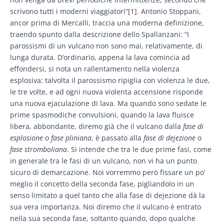
scrivono tutti i moderni viaggiatori”
[1]
. Antonio Stoppani,
ancor prima di Mercalli, traccia una moderna definizione,
traendo spunto dalla descrizione dello Spallanzani: “I
parossismi di un vulcano non sono mai, relativamente, di
lunga durata. D’ordinario, appena la lava comincia ad
effondersi, si nota un rallentamento nella violenza
esplosiva; talvolta il parossismo ripiglia con violenza le due,
le tre volte, e ad ogni nuova violenta accensione risponde
una nuova ejaculazione di lava. Ma quando sono sedate le
prime spasmodiche convulsioni, quando la lava fluisce
libera, abbondante, diremo già che il vulcano dalla
fase di
esplosione
o
fase pliniana
, è passato alla
fase di dejezione
o
fase stromboliana
. Si intende che tra le due prime fasi, come
in generale tra le fasi di un vulcano, non vi ha un punto
sicuro di demarcazione. Noi vorremmo però fissare un po‘
meglio il concetto della seconda fase, pigliandolo in un
senso limitato a quel tanto che alla fase di dejezione dà la
sua vera importanza. Noi diremo che il vulcano è entrato
nella sua seconda fase, soltanto quando, dopo qualche