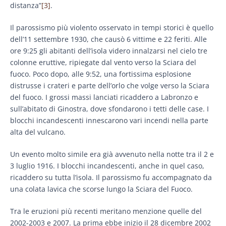
distanza”
[3]
.
Il parossismo più violento osservato in tempi storici è quello
dell’11 settembre 1930, che causò 6 vittime e 22 feriti. Alle
ore 9:25 gli abitanti dell’isola videro innalzarsi nel cielo tre
colonne eruttive, ripiegate dal vento verso la Sciara del
fuoco. Poco dopo, alle 9:52, una fortissima esplosione
distrusse i crateri e parte dell’orlo che volge verso la Sciara
del fuoco. I grossi massi lanciati ricaddero a Labronzo e
sull’abitato di Ginostra, dove sfondarono i tetti delle case. I
blocchi incandescenti innescarono vari incendi nella parte
alta del vulcano.
Un evento molto simile era già avvenuto nella notte tra il 2 e
3 luglio 1916. I blocchi incandescenti, anche in quel caso,
ricaddero su tutta l’isola. Il parossismo fu accompagnato da
una colata lavica che scorse lungo la Sciara del Fuoco.
Tra le eruzioni più recenti meritano menzione quelle del
2002-2003 e 2007. La prima ebbe inizio il 28 dicembre 2002