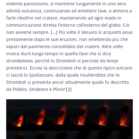
violento parossismo, si mantiene lungamente in una vera
attività vulcanica, continuando ad emettere lave, o almeno a
farle ribollire nel cratere, mantenendo ad ogni modo in
communicazione diretta l’interno coll’esterno del globo. Ciò
non avviene sempre. […] Più volte il Vesuvio si acquietò assai
prestamente dopo le sue eruzioni, non emettendo più che
vapori dal pavimento consolidato dal cratere. Altre volte
invece durò lungo tempo in quella fase che si dice
stromboliana
, perché lo Stromboli vi persiste da tempi
preistorici. Eccovi la descrizione che di questo tipico vulcano
ci lasciò lo Spallanzani, dalla quale risulterebbe che lo
Stromboli si presenta ancor attualmente quale fu descritto
da Polibio, Strabone e Plinio”
[2]
.