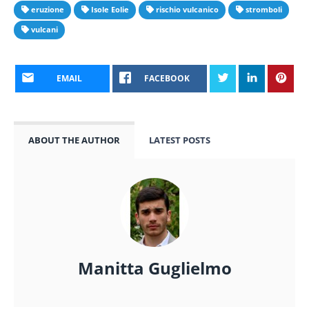
eruzione
Isole Eolie
rischio vulcanico
stromboli
vulcani
EMAIL
FACEBOOK
ABOUT THE AUTHOR
LATEST POSTS
Manitta Guglielmo