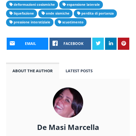
deformazioni cosismiche
espansione laterale
liquefazione
onde sismiche
perdita di portanza
pressione interstiziale
scuotimento
EMAIL
FACEBOOK
ABOUT THE AUTHOR
LATEST POSTS
De Masi Marcella