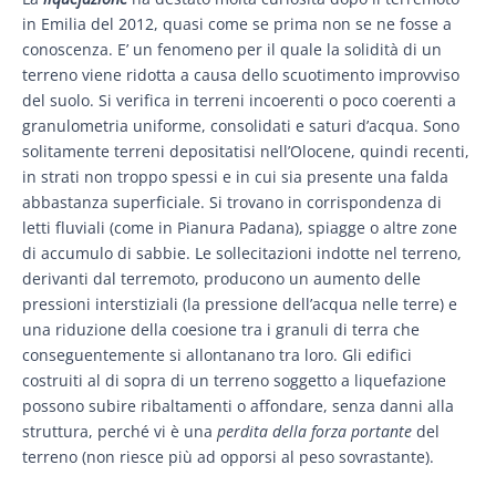
in Emilia del 2012, quasi come se prima non se ne fosse a
conoscenza. E’ un fenomeno per il quale la solidità di un
terreno viene ridotta a causa dello scuotimento improvviso
del suolo. Si verifica in terreni incoerenti o poco coerenti a
granulometria uniforme, consolidati e saturi d’acqua. Sono
solitamente terreni depositatisi nell’Olocene, quindi recenti,
in strati non troppo spessi e in cui sia presente una falda
abbastanza superficiale. Si trovano in corrispondenza di
letti fluviali (come in Pianura Padana), spiagge o altre zone
di accumulo di sabbie. Le sollecitazioni indotte nel terreno,
derivanti dal terremoto, producono un aumento delle
pressioni interstiziali (la pressione dell’acqua nelle terre) e
una riduzione della coesione tra i granuli di terra che
conseguentemente si allontanano tra loro. Gli edifici
costruiti al di sopra di un terreno soggetto a liquefazione
possono subire ribaltamenti o affondare, senza danni alla
struttura, perché vi è una
perdita della forza portante
del
terreno (non riesce più ad opporsi al peso sovrastante).