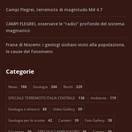
Campi Flegrei, terremoto di magnitudo Md 4.7
CAMPI FLEGREI, osservate le “radici” profonde del sistema
magmatico
Frana di Niscemi: i geologi siciliani vicini alla popolazione,
le cause del fonomeno
Categorie
News
788
Geologia
266
Rischi
229
SPECIALE TERREMOTO ITALIA CENTRALE
138
Ambiente
119
Geologia e dintorni
88
Video Gallery
59
Geologia per le scuole
42
Cantieri
39
Foto Gallery
38
Sicurezza
36
SPECIALE CAMPI FLEGREI
36
Cosmo
20