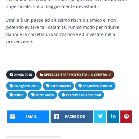
superficiale, sono maggiormente devastanti.
L’Italia è un paese ad altissimo rischio sismico e, non
potendo evitare tali calamità, l’unico modo per ridurre i
danni è la corretta urbanizzazione ed investire nella
prevenzione.
24/08/2016
SPECIALE TERREMOTO ITALIA CENTRALE
24 agosto 2016
aftershocks
sequenza sismica
sisma
terremoto
terremoto accumoli
EMAIL
FACEBOOK