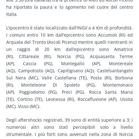
ha riportato la paura e lo sgomento nel cuore del centro
Italia.
L’ipocentro è stato localizzato dall’INGV a 4 Km di profondità.
I comuni entro 10 km dall’epicentro sono Accumoli (RI) ed
Arquata del Tronto (Ascoli Piceno) mentre quelli rientranti in
un raggio di 20 km dall’epicentro sono Amatrice
(RI), Cittareale (RI), Norcia (PG), Acquasanta Terme
(AP), Cascia (PG), Montegallo (AP), Montereale
(AQ), Campotosto (AQ), Capitignano (AQ), Castelsantangelo
Sul Nera (MC), Valle Castellana (TE), Posta (RI), Borbona
(RI), Monteleone Di Spoleto (PG), Montemonaco
(AP), Poggiodomo (PG), Preci (PG), Rocca Santa Maria
(TE), Cortino (TE), Leonessa (RI), Roccafluvione (AP), Ussita
(MC), Visso (MC).
Degli aftershocks registrati, 39 sono di entità superiore a 3; i
numerosi altri sono stati percepibili solo a livello
strumentale. I più forti sono avvenuti nella zona di Norcia