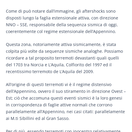
Come di può notare dall’immagine, gli aftershocks sono
disposti lungo la faglia estensionale attiva, con direzione
NNO – SSE, responsabile della sequenza sismica di oggi,
coerentemente col regime estensionale dell’Appennino.
Questa zona, notoriamente attiva sismicamente, è stata
colpita più volte da sequenze sismiche analoghe. Possiamo
ricordare a tal proposito terremoti devastanti quali quelli
del 1703 tra Norcia e L’Aquila, Colfiorito del 1997 ed il
recentissimo terremoto de L’Aquila del 2009.
All’origine di questi terremoti vi è il regime distensivo
dell’Appennino, ovvero il suo stiramento in direzione Ovest –
Est; ciò che accomuna questi eventi sismici è la loro genesi
in corrispondenza di faglie attive normali che corrono
parallelamente all’Appennino, nei casi citati: parallelamente
ai M.ti Sibillini ed al Gran Sasso.
Per di più, essendo terremoti con ipocentro relativamente