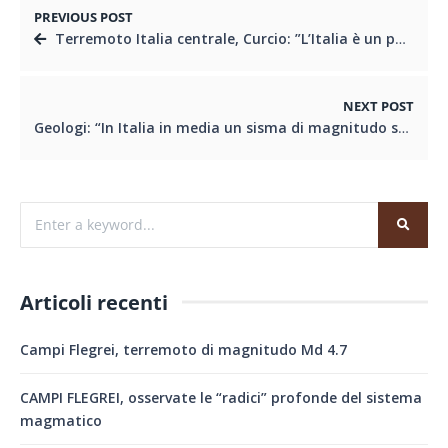
PREVIOUS POST
Terremoto Italia centrale, Curcio: ”L’Italia è un paese sismico, occorre continuare ad investire.”
NEXT POST
Geologi: “In Italia in media un sisma di magnitudo superiore ai 6.3 ogni 15 anni” – COMUNICATO CNG
Articoli recenti
Campi Flegrei, terremoto di magnitudo Md 4.7
CAMPI FLEGREI, osservate le “radici” profonde del sistema
magmatico