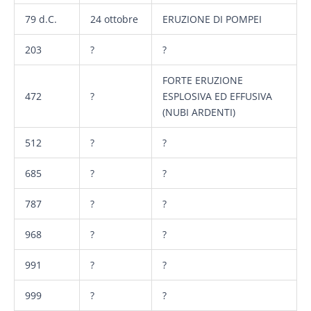
79 d.C.
24 ottobre
ERUZIONE DI POMPEI
203
?
?
FORTE ERUZIONE
472
?
ESPLOSIVA ED EFFUSIVA
(NUBI ARDENTI)
512
?
?
685
?
?
787
?
?
968
?
?
991
?
?
999
?
?