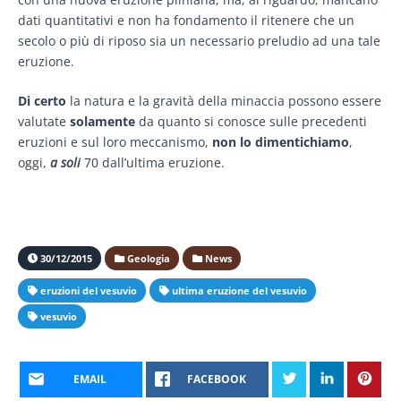
dati quantitativi e non ha fondamento il ritenere che un
secolo o più di riposo sia un necessario preludio ad una tale
eruzione.
Di certo
la natura e la gravità della minaccia possono essere
valutate
solamente
da quanto si conosce sulle precedenti
eruzioni e sul loro meccanismo,
non lo dimentichiamo
,
oggi,
a soli
70 dall’ultima eruzione.
30/12/2015
Geologia
News
eruzioni del vesuvio
ultima eruzione del vesuvio
vesuvio
EMAIL
FACEBOOK