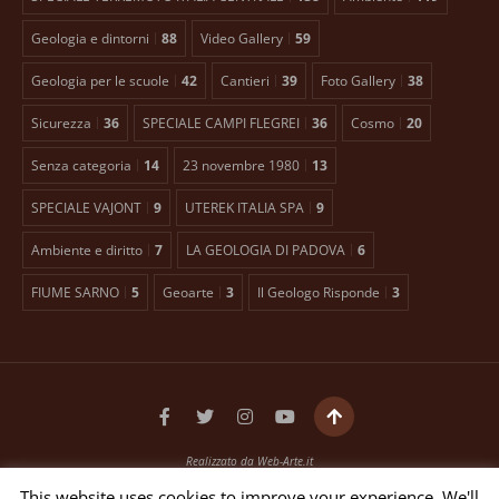
Geologia e dintorni
88
Video Gallery
59
Geologia per le scuole
42
Cantieri
39
Foto Gallery
38
Sicurezza
36
SPECIALE CAMPI FLEGREI
36
Cosmo
20
Senza categoria
14
23 novembre 1980
13
SPECIALE VAJONT
9
UTEREK ITALIA SPA
9
Ambiente e diritto
7
LA GEOLOGIA DI PADOVA
6
FIUME SARNO
5
Geoarte
3
Il Geologo Risponde
3
Realizzato da
Web-Arte.it
Testata giornalistica registrata presso il Tribunale di Padova n. 2399 dal 27/01/2016
This website uses cookies to improve your experience. We'll