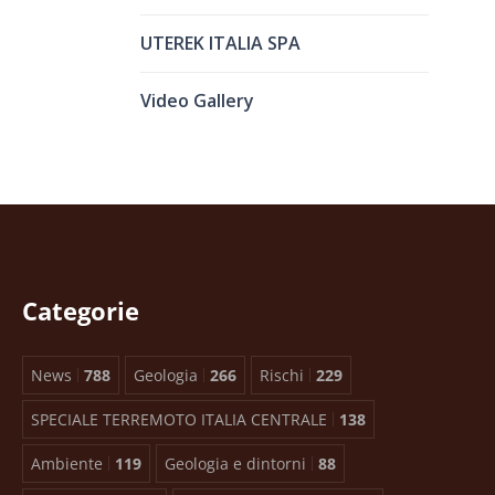
UTEREK ITALIA SPA
Video Gallery
Categorie
News
788
Geologia
266
Rischi
229
SPECIALE TERREMOTO ITALIA CENTRALE
138
Ambiente
119
Geologia e dintorni
88