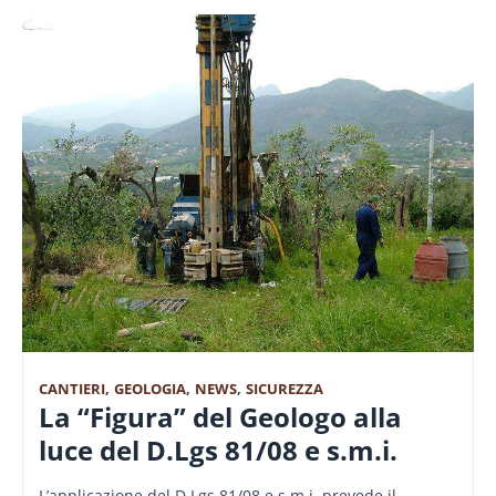
CANTIERI
,
GEOLOGIA
,
NEWS
,
SICUREZZA
La “Figura” del Geologo alla
luce del D.Lgs 81/08 e s.m.i.
L’applicazione del D.Lgs 81/08 e s.m.i. prevede il