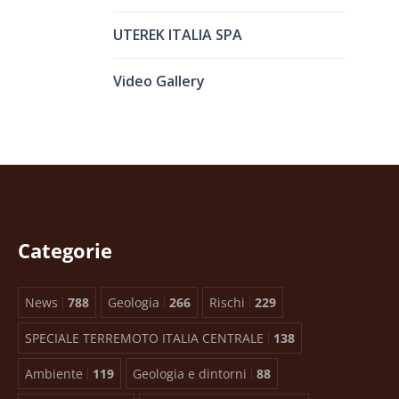
UTEREK ITALIA SPA
Video Gallery
Categorie
News
788
Geologia
266
Rischi
229
SPECIALE TERREMOTO ITALIA CENTRALE
138
Ambiente
119
Geologia e dintorni
88