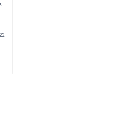
o.
22