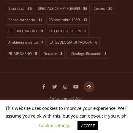
Sicurezza
36
SPECIALE CAMPI FLEGREI
36
Cosmo
20
Senza categoria
14
23 novembre 1980
13
SPECIALE VAJONT
9
UTEREK ITALIA SPA
9
Ambiente e diritto
7
LA GEOLOGIA DI PADOVA
6
FIUME SARNO
5
Geoarte
3
Il Geologo Risponde
3
Realizzato da
Web-Arte.it
Testata giornalistica registrata presso il Tribunale di Padova n. 2399 dal 27/01/2016
This website uses cookies to improve your experience. We'll
EDITORE ANTONIO TOSCANO Via Bellini, 21 35012 Camposampiero (PD)
assume you're ok with this, but you can opt-out if you wish.
P.IVA 03551640653 - N. REG. ROC 26268
DIRETTORE RESPONSABILE ANTONIO TOSCANO
Cookie settings
ACCEPT