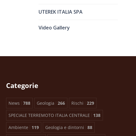
UTEREK ITALIA SPA
Video Gallery
Categorie
News
788
Geologia
266
Rischi
229
SPECIALE TERREMOTO ITALIA CENTRALE
138
Ambiente
119
Geologia e dintorni
88