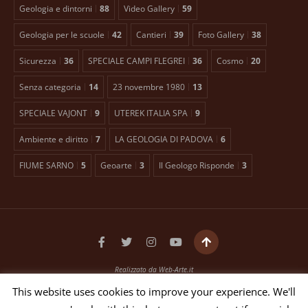
Geologia e dintorni
88
Video Gallery
59
Geologia per le scuole
42
Cantieri
39
Foto Gallery
38
Sicurezza
36
SPECIALE CAMPI FLEGREI
36
Cosmo
20
Senza categoria
14
23 novembre 1980
13
SPECIALE VAJONT
9
UTEREK ITALIA SPA
9
Ambiente e diritto
7
LA GEOLOGIA DI PADOVA
6
FIUME SARNO
5
Geoarte
3
Il Geologo Risponde
3
Realizzato da
Web-Arte.it
Testata giornalistica registrata presso il Tribunale di Padova n. 2399 dal 27/01/2016
This website uses cookies to improve your experience. We'll
EDITORE ANTONIO TOSCANO Via Bellini, 21 35012 Camposampiero (PD)